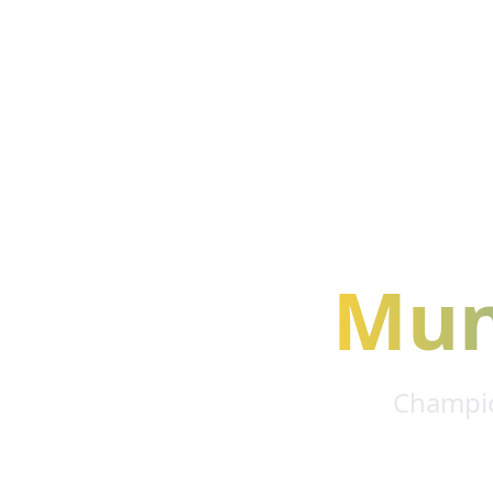
Mun
Champio