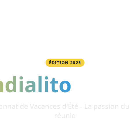
ÉDITION 2025
dialito
Gona
nnat de Vacances d'Été - La passion du 
réunie