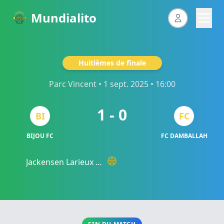
Mundialito
Huitièmes de finale
Parc Vincent
• 1 sept. 2025 • 16:00
1 - 0
BI
FC
BIJOU FC
FC DAMBALLAH
Jackensen Larieux
80'