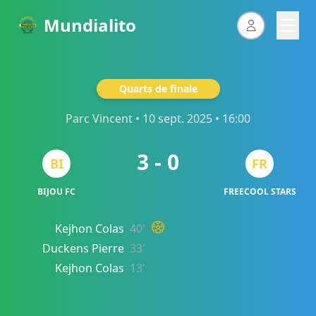
Mundialito
Quarts de finale
Parc Vincent
• 10 sept. 2025 • 16:00
3 - 0
BI
FR
BIJOU FC
FREECOOL STARS
Kejhon Colas
40'
Duckens Pierre
33'
Kejhon Colas
13'