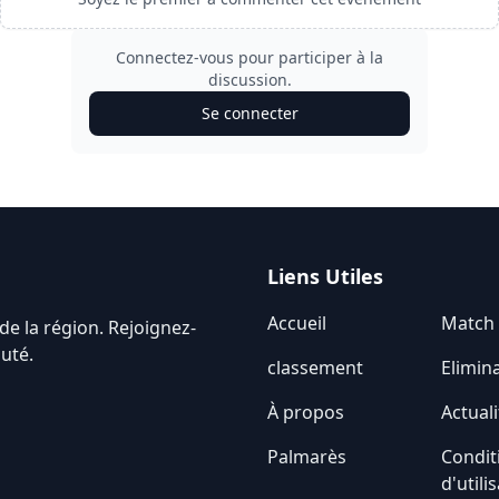
Connectez-vous pour participer à la
discussion.
Se connecter
Liens Utiles
Accueil
Match
de la région. Rejoignez-
uté.
classement
Elimin
À propos
Actuali
Palmarès
Condit
d'utili