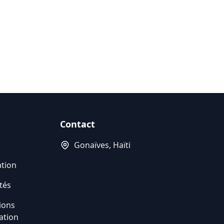
Contact
Gonaïves, Haïti
ation
tés
ions
sation