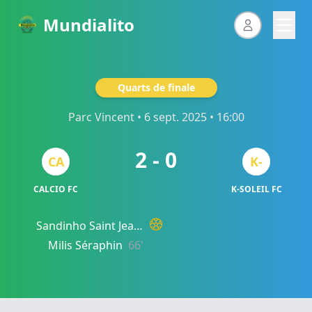
Mundialito
Quarts de finale
Parc Vincent
• 6 sept. 2025 • 16:00
2 - 0
CA
K-
CALCIO FC
K-SOLEIL FC
Sandinho Saint Jean
72'
Milis Séraphin
66'