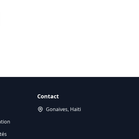
Contact
Gonaïves, Haïti
ation
tés