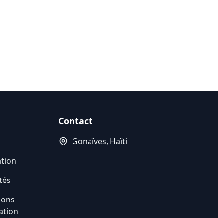
Contact
Gonaïves, Haïti
ation
tés
ions
sation