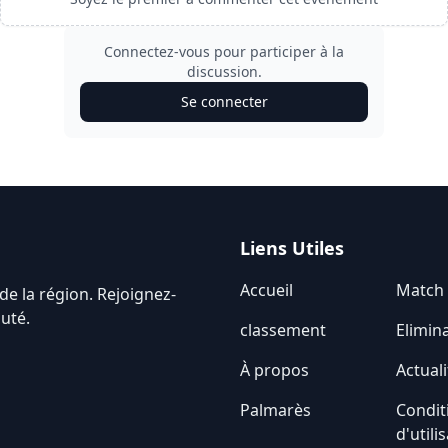
Connectez-vous pour participer à la
discussion.
Se connecter
Liens Utiles
Accueil
Match
de la région. Rejoignez-
uté.
classement
Elimin
À propos
Actuali
Palmarès
Condit
d'utili