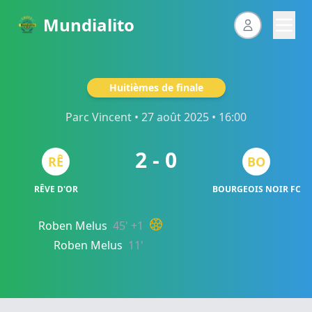
Mundialito
Huitièmes de finale
Parc Vincent
• 27 août 2025 • 16:00
2 - 0
RÊ
BO
RÊVE D'OR
BOURGEOIS NOIR FC
Roben Melus
45' +1
Roben Melus
11'