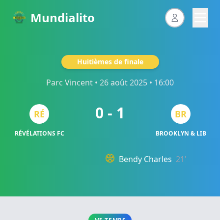
Mundialito
Huitièmes de finale
Parc Vincent
• 26 août 2025 • 16:00
0 - 1
RÉ
BR
RÉVÉLATIONS FC
BROOKLYN & LIB
Bendy Charles
21'