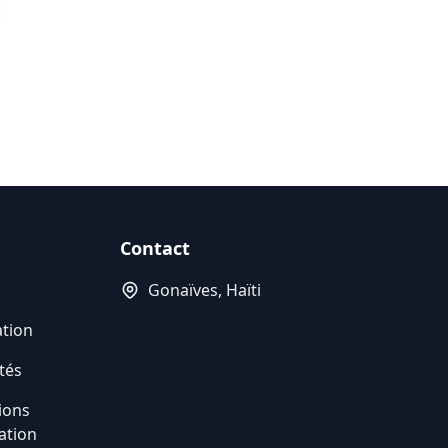
Contact
Gonaïves, Haïti
ation
tés
ions
sation