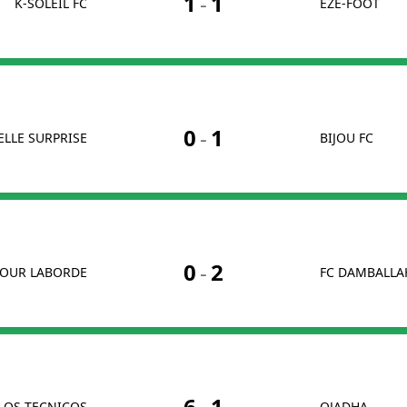
1
-
1
K-SOLEIL FC
EZE-FOOT
0
-
1
ELLE SURPRISE
BIJOU FC
0
-
2
OUR LABORDE
FC DAMBALLA
6
-
1
LOS TECNICOS
OJADHA